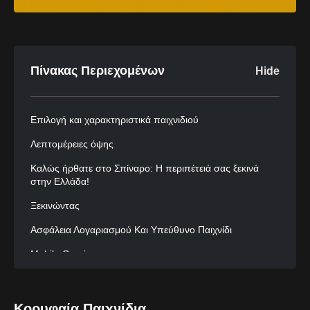
Πίνακας Περιεχομένων
Hide
Επιλογή και χαρακτηριστικά παιχνιδιού
Λεπτομέρειες όψης
Καλώς ήρθατε στο Σπίναρο: Η περιπέτειά σας ξεκινά
στην Ελλάδα!
Ξεκινώντας
Ασφάλεια Λογαριασμού Και Υπεύθυνο Παιχνίδι
Mobile Gaming
Οδηγός Εγγραφής
Πώς να ρυθμίσετε τον λογαριασμό σας
Κορυφαία Παιχνίδια