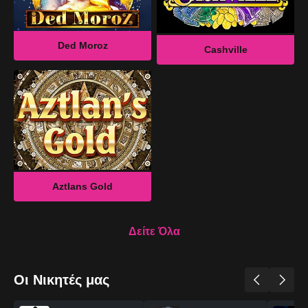
Ded Moroz
Cashville
Aztlans Gold
Δείτε Όλα
Οι Νικητές μας