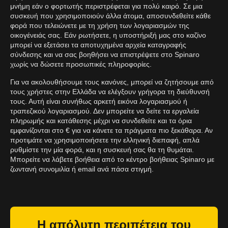
μνήμη εάν ο φορτωτής περιστρέφεται για πολύ καιρό. Σε μια
συσκευή που χρησιμοποιούν άλλα άτομα, αποσυνδεθείτε κάθε
φορά που τελειώνετε με τη χρήση των λογαριασμών της
οικογένειάς σας. Εάν ρωτήσετε, η υποστήριξή μας στο καζίνο
μπορεί να εξετάσει τα αποτυχημένα αρχεία καταγραφής
σύνδεσης και να σας βοηθήσει να επιστρέψετε στο Spinaro
χωρίς να δώσετε προσωπικές πληροφορίες.
Για να ακολουθήσουμε τους κανόνες, μπορεί να ζητήσουμε από
τους χρήστες στην Ελλάδα να ελέγξουν γρήγορα τη διεύθυνσή
τους. Αυτή είναι συνήθως αρκετή εικόνα λογαριασμού ή
τραπεζικού λογαριασμού. Δεν μπορείτε να δείτε τα εργαλεία
πληρωμής και κατάθεσης μέχρι να συνδεθείτε και τα όρια
εμφανίζονται στο € για να κάνετε τα πράγματα πιο ξεκάθαρα. Αν
προτιμάτε να χρησιμοποιήσετε την ελληνική διεπαφή, απλά
ρυθμίστε την μία φορά, και η συσκευή σας θα τη θυμάται.
Μπορείτε να λάβετε βοήθεια από το κέντρο βοήθειας Spinaro με
ζωντανή συνομιλία ή email ανά πάσα στιγμή.
Η απόλυτη περιπέτεια του