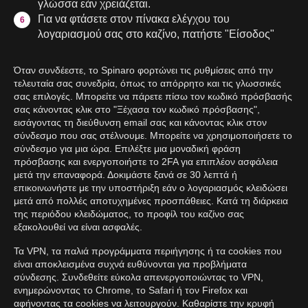
γλώσσα εάν χρειάζεται.
Για να φτάσετε στον πίνακα ελέγχου του
λογαριασμού σας στο καζίνο, πατήστε "Είσοδος"
Όταν συνδέεστε, το Spinaro φορτώνει τις ρυθμίσεις από την
τελευταία σας συνεδρία, όπως το απόρρητο και τις γλωσσικές
σας επιλογές. Μπορείτε να πάρετε πίσω τον κωδικό πρόσβασής
σας κάνοντας κλικ στο "Ξέχασα τον κωδικό πρόσβασης",
εισάγοντας τη διεύθυνση email σας και κάνοντας κλικ στον
σύνδεσμο που σας στέλνουμε. Μπορείτε να χρησιμοποιήσετε το
σύνδεσμο για μια ώρα. Επιλέξτε μια μοναδική φράση
πρόσβασης και ενεργοποιήστε το 2FA για επιπλέον ασφάλεια
μετά την επαναφορά. Δοκιμάστε ξανά σε 30 λεπτά ή
επικοινωνήστε με την υποστήριξη εάν ο λογαριασμός κλειδώσει
μετά από πολλές αποτυχημένες προσπάθειες. Κατά τη διάρκεια
της περιόδου κλειδώματος, το προφίλ του καζίνο σας
εξακολουθεί να είναι ασφαλές.
Τα VPN, τα παλιά προγράμματα περιήγησης ή τα cookies που
είναι αποκλεισμένα συχνά ευθύνονται για προβλήματα
σύνδεσης. Συνδεθείτε εύκολα απενεργοποιώντας το VPN,
ενημερώνοντας το Chrome, το Safari ή τον Firefox και
αφήνοντας τα cookies να λειτουργούν. Καθαρίστε την κρυφή