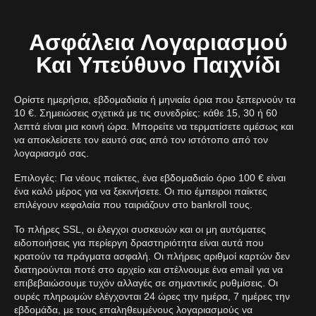
Ασφάλεια Λογαριασμού
Και Υπεύθυνο Παιχνίδι
Ορίστε ημερήσια, εβδομαδιαία ή μηνιαία όρια που ξεπερνούν τα
10 €. Σημειώσεις σχετικά με τις συνεδρίες: κάθε 15, 30 ή 60
λεπτά είναι μια κοινή ώρα. Μπορείτε να τερματίσετε αμέσως και
να αποκλείσετε τον εαυτό σας από τον ιστότοπο από τον
λογαριασμό σας.
Επιλογές: Για νέους παίκτες, ένα εβδομαδιαίο όριο 100 € είναι
ένα καλό μέρος για να ξεκινήσετε. Οι πιο έμπειροι παίκτες
επιλέγουν κεφαλαία που ταιριάζουν στο bankroll τους.
Το πλήρες SSL, οι έλεγχοι συσκευών και οι μη αυτόματες
ειδοποιήσεις για περίεργη δραστηριότητα είναι αυτά που
κρατούν τα πράγματα ασφαλή. Οι πλήρεις αριθμοί καρτών δεν
διατηρούνται ποτέ στο αρχείο και στέλνουμε ένα email για να
επιβεβαιώσουμε τυχόν αλλαγές σε σημαντικές ρυθμίσεις. Οι
ουρές πληρωμών ελέγχονται 24 ώρες την ημέρα, 7 ημέρες την
εβδομάδα, με τους επαληθευμένους λογαριασμούς να