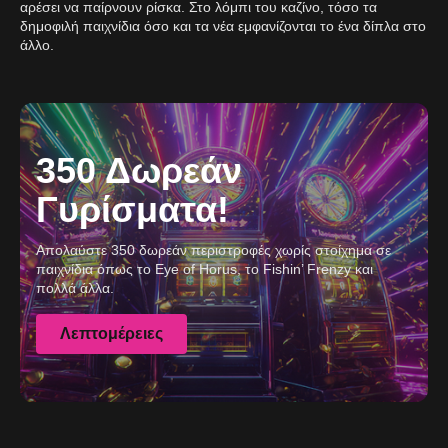
αρέσει να παίρνουν ρίσκα. Στο λόμπι του καζίνο, τόσο τα
δημοφιλή παιχνίδια όσο και τα νέα εμφανίζονται το ένα δίπλα στο
άλλο.
350 Δωρεάν
Γυρίσματα!
Απολαύστε 350 δωρεάν περιστροφές χωρίς στοίχημα σε
παιχνίδια όπως το Eye of Horus, το Fishin’ Frenzy και
πολλά άλλα.
Λεπτομέρειες