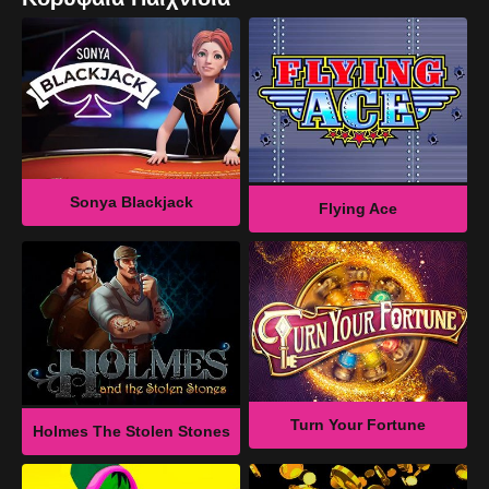
Κανόνες και επαλήθευση λογαριασμού
Πώς να συνδεθείτε
Οδηγίες για τους ντόπιους παίκτες
Βήματα για να συνδεθείτε
Μπόνους Και Προωθήσεις
Sonya Blackjack
Flying Ace
Τουρνουά
Κωδικοί προσφοράς
Πληροφορίες εφαρμογής για κινητά
Εγκατάσταση εφαρμογής Android
Εγκατάσταση εφαρμογών Ιστού Ios
Πρόγραμμα VIP
Turn Your Fortune
Holmes The Stolen Stones
Ασφαλείς πληρωμές και προστασία παικτών στο
Spinaro