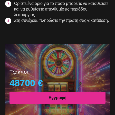
Ορίστε ένα όριο για το πόσο μπορείτε να καταθέσετε
και να ρυθμίσετε υπενθυμίσεις περιόδου
λειτουργίας.
Στη συνέχεια, πληρώστε την πρώτη σας € κατάθεση.
Τζάκποτ
48700 €
Εγγραφή