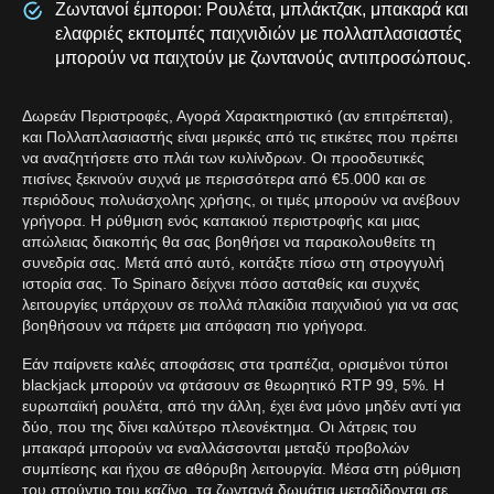
Ζωντανοί έμποροι: Ρουλέτα, μπλάκτζακ, μπακαρά και
ελαφριές εκπομπές παιχνιδιών με πολλαπλασιαστές
μπορούν να παιχτούν με ζωντανούς αντιπροσώπους.
Δωρεάν Περιστροφές, Αγορά Χαρακτηριστικό (αν επιτρέπεται),
και Πολλαπλασιαστής είναι μερικές από τις ετικέτες που πρέπει
να αναζητήσετε στο πλάι των κυλίνδρων. Οι προοδευτικές
πισίνες ξεκινούν συχνά με περισσότερα από €5.000 και σε
περιόδους πολυάσχολης χρήσης, οι τιμές μπορούν να ανέβουν
γρήγορα. Η ρύθμιση ενός καπακιού περιστροφής και μιας
απώλειας διακοπής θα σας βοηθήσει να παρακολουθείτε τη
συνεδρία σας. Μετά από αυτό, κοιτάξτε πίσω στη στρογγυλή
ιστορία σας. Το Spinaro δείχνει πόσο ασταθείς και συχνές
λειτουργίες υπάρχουν σε πολλά πλακίδια παιχνιδιού για να σας
βοηθήσουν να πάρετε μια απόφαση πιο γρήγορα.
Εάν παίρνετε καλές αποφάσεις στα τραπέζια, ορισμένοι τύποι
blackjack μπορούν να φτάσουν σε θεωρητικό RTP 99, 5%. Η
ευρωπαϊκή ρουλέτα, από την άλλη, έχει ένα μόνο μηδέν αντί για
δύο, που της δίνει καλύτερο πλεονέκτημα. Οι λάτρεις του
μπακαρά μπορούν να εναλλάσσονται μεταξύ προβολών
συμπίεσης και ήχου σε αθόρυβη λειτουργία. Μέσα στη ρύθμιση
του στούντιο του καζίνο, τα ζωντανά δωμάτια μεταδίδονται σε