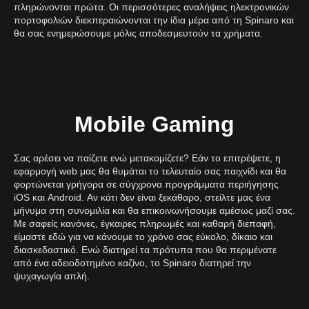
πληρώνονται πρώτα. Οι περισσότερες αναλήψεις ηλεκτρονικών
πορτοφολιών διεκπεραιώνονται την ίδια μέρα από τη Spinaro και
θα σας ενημερώσουμε μόλις αποδεσμευτούν τα χρήματα.
Mobile Gaming
Σας αρέσει να παίζετε ενώ μετακομίζετε? Εάν το επιτρέψετε, η
εφαρμογή web μας θα θυμάται το τελευταίο σας παιχνίδι και θα
φορτώνεται γρήγορα σε σύγχρονα προγράμματα περιήγησης
iOS και Android. Αν κάτι δεν είναι ξεκάθαρο, στείλτε μας ένα
μήνυμα στη συνομιλία και θα επικοινωνήσουμε αμέσως μαζί σας.
Με σαφείς κανόνες, έγκαιρες πληρωμές και καθαρή διεπαφή,
είμαστε εδώ για να κάνουμε το χρόνο σας εύκολο, δίκαιο και
διασκεδαστικό. Ενώ διατηρεί τα πρότυπα που θα περιμένατε
από ένα αδειοδοτημένο καζίνο, το Spinaro διατηρεί την
ψυχαγωγία απλή.