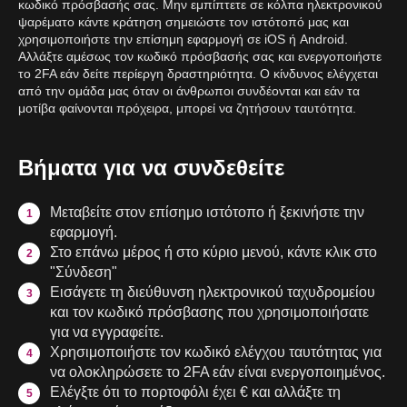
κωδικό πρόσβασής σας. Μην εμπίπτετε σε κόλπα ηλεκτρονικού
ψαρέματο κάντε κράτηση σημειώστε τον ιστότοπό μας και
χρησιμοποιήστε την επίσημη εφαρμογή σε iOS ή Android.
Αλλάξτε αμέσως τον κωδικό πρόσβασής σας και ενεργοποιήστε
το 2FA εάν δείτε περίεργη δραστηριότητα. Ο κίνδυνος ελέγχεται
από την ομάδα μας όταν οι άνθρωποι συνδέονται και εάν τα
μοτίβα φαίνονται πρόχειρα, μπορεί να ζητήσουν ταυτότητα.
Βήματα για να συνδεθείτε
Μεταβείτε στον επίσημο ιστότοπο ή ξεκινήστε την
εφαρμογή.
Στο επάνω μέρος ή στο κύριο μενού, κάντε κλικ στο
"Σύνδεση"
Εισάγετε τη διεύθυνση ηλεκτρονικού ταχυδρομείου
και τον κωδικό πρόσβασης που χρησιμοποιήσατε
για να εγγραφείτε.
Χρησιμοποιήστε τον κωδικό ελέγχου ταυτότητας για
να ολοκληρώσετε το 2FA εάν είναι ενεργοποιημένος.
Ελέγξτε ότι το πορτοφόλι έχει € και αλλάξτε τη