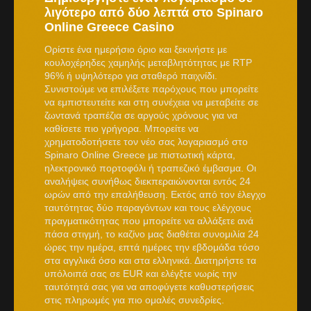
λιγότερο από δύο λεπτά στο Spinaro
Online Greece Casino
Ορίστε ένα ημερήσιο όριο και ξεκινήστε με
κουλοχέρηδες χαμηλής μεταβλητότητας με RTP
96% ή υψηλότερο για σταθερό παιχνίδι.
Συνιστούμε να επιλέξετε παρόχους που μπορείτε
να εμπιστευτείτε και στη συνέχεια να μεταβείτε σε
ζωντανά τραπέζια σε αργούς χρόνους για να
καθίσετε πιο γρήγορα. Μπορείτε να
χρηματοδοτήσετε τον νέο σας λογαριασμό στο
Spinaro Online Greece με πιστωτική κάρτα,
ηλεκτρονικό πορτοφόλι ή τραπεζικό έμβασμα. Οι
αναλήψεις συνήθως διεκπεραιώνονται εντός 24
ωρών από την επαλήθευση. Εκτός από τον έλεγχο
ταυτότητας δύο παραγόντων και τους ελέγχους
πραγματικότητας που μπορείτε να αλλάξετε ανά
πάσα στιγμή, το καζίνο μας διαθέτει συνομιλία 24
ώρες την ημέρα, επτά ημέρες την εβδομάδα τόσο
στα αγγλικά όσο και στα ελληνικά. Διατηρήστε τα
υπόλοιπά σας σε EUR και ελέγξτε νωρίς την
ταυτότητά σας για να αποφύγετε καθυστερήσεις
στις πληρωμές για πιο ομαλές συνεδρίες.