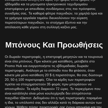
εβδομάδα και τα μηνύματα ηλεκτρονικού ταχυδρομείου
επιστρέφουν με απευθείας συνδέσμους στις πιο πρόσφατες
συνεδρίες σας. Τα καθαρά φίλτρα παιχνιδιών, τα χαμηλά όρια και
τα γρήγορα εργαλεία ταμείου διευκολύνουν την εύρεση
περισσότερων παιχνιδιών, το στοίχημα έξυπνο και την
απόλαυση κάθε γύρου στη συλλογή καζίνο μας.
Μπόνους Και Προωθήσεις
Οι δωρεάν περιστροφές, η επιστροφή μετρητών και τα τουρνουά
είναι όλα μπόνους. Πριν κάνετε μια κατάθεση, μεταβείτε στο
Promo Hub και ενεργοποιήστε τις εβδομαδιαίες δωρεάν
περιστροφές. Ανάλογα με το επίπεδο που θα φτάσετε, όταν
κάνετε μία μόνο κατάθεση 20 $ ή περισσότερο, θα σας δώσουμε
20, 50 ή 100 περιστροφές. Όλα τα κέρδη των περιστροφών
πρέπει να στοιχηματιστούν 35 φορές πριν μπορέσουν να
αποσυρθούν. Τα κέρδη διαρκούν 72 ώρες. Το περιεχόμενο που
είναι κατάλληλο είναι μόνο κουλοχέρηδε δεν επιτρέπονται
παιχνίδια τζάκποτ. Δεδομένου ότι η τιμή περιστροφής παραμένει
η ίδια, το υπόλοιπό σας δεν αλλάζει κατά τη διάρκεια αυτών των
γύρων. Μάθετε πόσες περιστροφές σας έχουν απομείνει και την